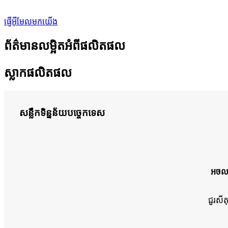
ផ្ញើអ៊ីមែលមកយើង
ព័ត៌មានលម្អិតអំពីផលិតផល
ស្លាកផលិតផល
សន្លឹកទិន្នន័យបច្ចេកទេស
អចលន
ជួរសី