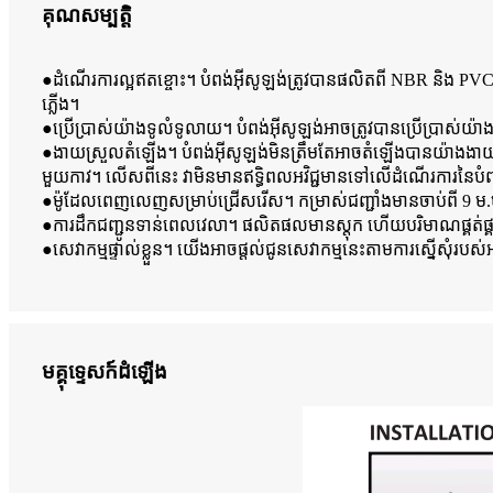
គុណសម្បត្តិ
●ដំណើរការល្អឥតខ្ចោះ។ បំពង់អ៊ីសូឡង់ត្រូវបានផលិតពី NBR និង PVC។ វា
ភ្លើង។
●ប្រើប្រាស់យ៉ាងទូលំទូលាយ។ បំពង់អ៊ីសូឡង់អាចត្រូវបានប្រើប្រាស់យ៉ា
●ងាយស្រួលតំឡើង។ បំពង់អ៊ីសូឡង់មិនត្រឹមតែអាចតំឡើងបានយ៉ាងងាយស្រួលជាម
មួយកាវ។ លើសពីនេះ វាមិនមានឥទ្ធិពលអវិជ្ជមានទៅលើដំណើរការនៃបំព
●ម៉ូដែលពេញលេញសម្រាប់ជ្រើសរើស។ កម្រាស់ជញ្ជាំងមានចាប់ពី 9 ម.ម 
●ការដឹកជញ្ជូនទាន់ពេលវេលា។ ផលិតផលមានស្តុក ហើយបរិមាណផ្គត់ផ្គ
●សេវាកម្មផ្ទាល់ខ្លួន។ យើងអាចផ្តល់ជូនសេវាកម្មនេះតាមការស្នើសុំរបស
មគ្គុទ្ទេសក៍ដំឡើង