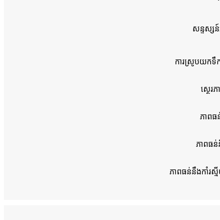
សន្ទស្សន
ការស្រូបយកទឹ
ស្ថេរភ
ភាពធន់
ភាពធន់ន
ភាពធន់នឹងកាំរស្ម