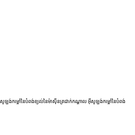
ីសូឡង់កម្ដៅនៃបំពង់ខ្យល់នៃម៉ាស៊ីនត្រជាក់កណ្តាល អ៊ីសូឡង់កម្ដៅនៃបំពង់