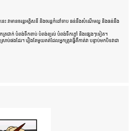
ពីនេះ វាមានចរន្តអគ្គិសនី និងចរន្តកំដៅទាប ធន់នឹងសំណើមល្អ និងធន់នឹង
ត្រជាក់ បំពង់ទឹកខាប់ បំពង់ខ្យល់ បំពង់ទឹកក្តៅ និងផ្សេងៗទៀត។
ស្រាប់ផងដែរ។ រឿងតែមួយគត់ដែលអ្នកត្រូវធ្វើគឺកាត់វា បន្ទាប់មកបិទវាជា