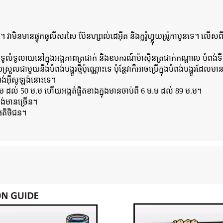
មិនមានផ្ទុកធូលីសរសៃ ប៊ែនហ្សាល់ដេអ៊ីត និងក្លរ៉ូហ្វ្លុយអូរ៉ូកាបូនទេ។ លើស
ងទូលំទូលាយនៅក្នុងអង្គភាពត្រជាក់ និងឧបករណ៍ម៉ាស៊ីនត្រជាក់កណ្តាល បំពង់ទឹក
ួយនឹងបំពង់បង្ហូរថ្មីប៉ុណ្ណោះទេ ប៉ុន្តែវាក៏អាចប្រើក្នុងបំពង់បង្ហូរដែលមាន
ង់អ៊ីសូឡង់នោះទេ។
ដល់ 50 ម.ម ហើយអង្កត់ផ្ចិតខាងក្នុងមានចាប់ពី 6 ម.ម ដល់ 89 ម.ម។
ង់មានច្រើន។
់អតិថិជន។