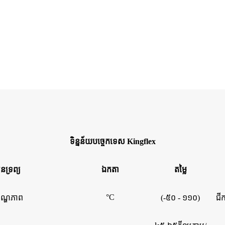
ទិន្នន័យបច្ចេកទេស Kingflex
ទ្រព្យ
ឯកតា
តម្លៃ
°C
តុណ្ហភាព
(-៥០ - ១១០)
ជី