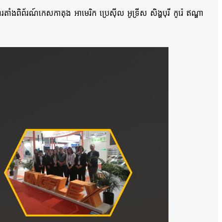
ាំងពិព័រណ៍កេសកាតុង អាមេរិក ប្រេស៊ីល អូទ្រីស សិង្ហបុរី កូរ៉េ ឥណ្ឌា