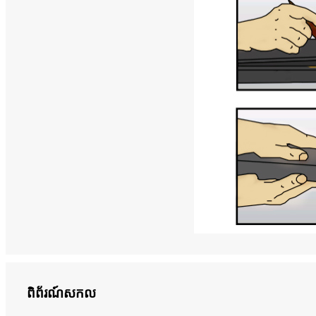
ពិព័រណ៍សកល