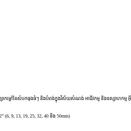
្សាកម្ដៅនៃសំបកធុងធំៗ និងបំពង់ក្នុងវិស័យសំណង់ អាជីវកម្ម និងឧស្សាហកម្ម អ៊
ង 2” (6, 9, 13, 19, 25, 32, 40 និង 50mm)