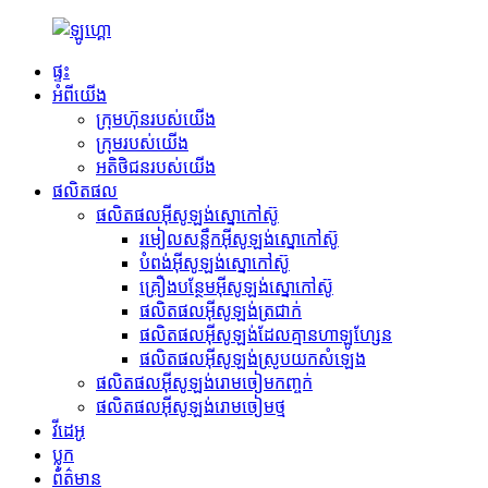
ផ្ទះ
អំពីយើង
ក្រុមហ៊ុនរបស់យើង
ក្រុមរបស់យើង
អតិថិជនរបស់យើង
ផលិតផល
ផលិតផលអ៊ីសូឡង់ស្នោកៅស៊ូ
រមៀលសន្លឹកអ៊ីសូឡង់ស្នោកៅស៊ូ
បំពង់អ៊ីសូឡង់ស្នោកៅស៊ូ
គ្រឿងបន្ថែមអ៊ីសូឡង់ស្នោកៅស៊ូ
ផលិតផលអ៊ីសូឡង់ត្រជាក់
ផលិតផលអ៊ីសូឡង់ដែលគ្មានហាឡូហ្សែន
ផលិតផលអ៊ីសូឡង់ស្រូបយកសំឡេង
ផលិតផលអ៊ីសូឡង់រោមចៀមកញ្ចក់
ផលិតផលអ៊ីសូឡង់រោមចៀមថ្ម
វីដេអូ
ប្លុក
ព័ត៌មាន