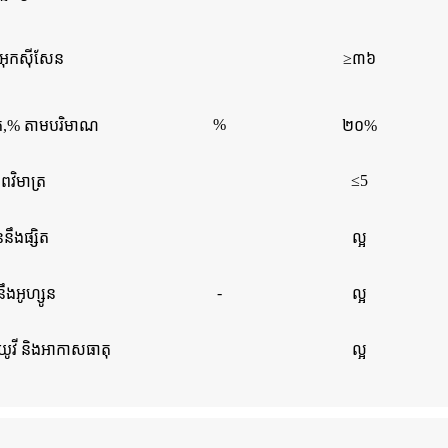
៍អុកស៊ីសែន
≥៣៦
%
ក,% តាមបរិមាណ
២០%
≤5
ាពវិមាត្រ
នឹងផ្សិត
ល្អ
-
ឹងអូហ្សូន
ល្អ
ីយូវី និងអាកាសធាតុ
ល្អ