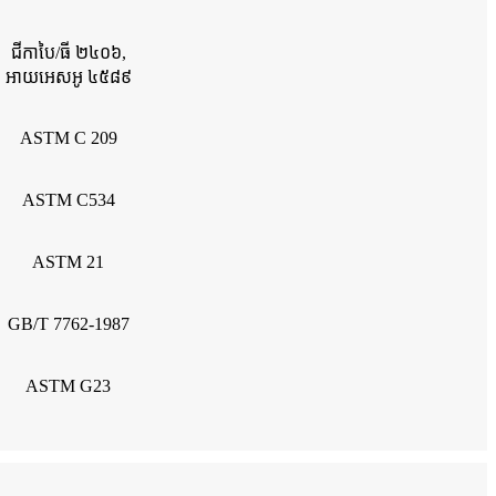
ជីកាបៃ/ធី ២៤០៦,
អាយអេសអូ ៤៥៨៩
ASTM C 209
ASTM C534
ASTM 21
GB/T 7762-1987
ASTM G23