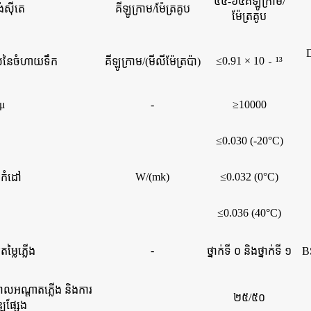
៤៥-៦៥គីឡូក្រាម/
ង់ស៊ីតេ
គីឡូក្រាម/ម៉ែត្រគូប
ម៉ែត្រគូប
≤0.91 × 10
﹣
¹³
លនៃចំហាយទឹក
គីឡូក្រាម/(មីលីម៉ែត្រប៉ា)
μ
-
≥10000
≤0.030 (-20°C)
W/(mk)
≤0.032 (0°C)
្តកំដៅ
≤0.036 (40°C)
-
ម្លៃភ្លើង
ថ្នាក់ទី ០ និងថ្នាក់ទី ១
BS
ដាល​អណ្តាតភ្លើង និង​ការ​
២៥/៥០
្ឍ​ផ្សែង