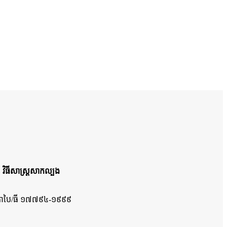
វិធីសាស្ត្រសាកល្បង
កាបៃ/ធី ១៧៧៩៤-១៩៩៩