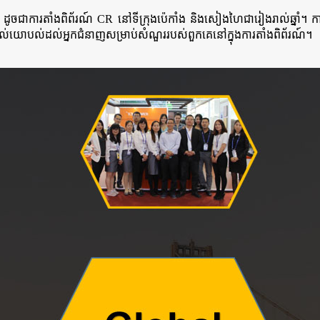
ិ។ ដូចជាការតាំងពិព័រណ៍ CR នៅទីក្រុងប៉េកាំង និងសៀងហៃជារៀងរាល់ឆ្នាំ។ ការត
់យោបល់ដល់អ្នកជំនាញសម្រាប់សំណួររបស់ពួកគេនៅក្នុងការតាំងពិព័រណ៍។