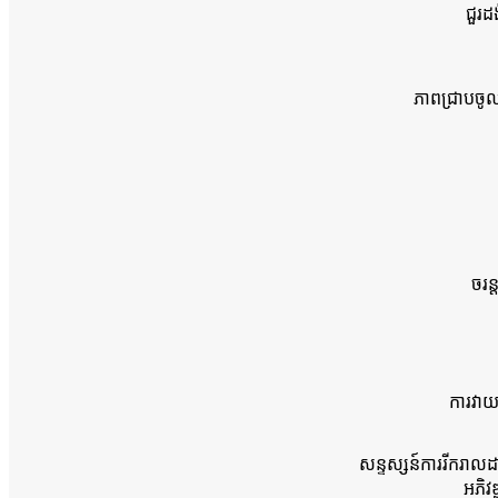
ជួរដ
ភាពជ្រាបចូ
ចរន
ការវាយត
សន្ទស្សន៍​ការ​រីក​រាល
អភិវឌ