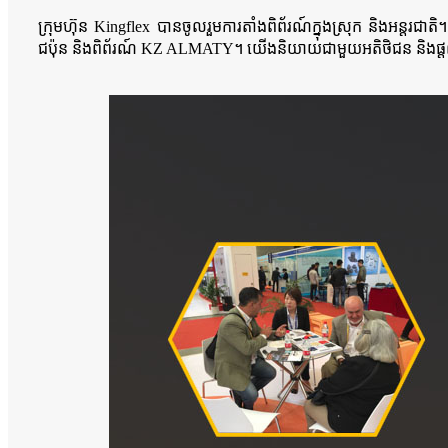
ក្រុមហ៊ុន Kingflex បានចូលរួមការតាំងពិព័រណ៍ក្នុងស្រុក និងអន្តរជាត
ជប៉ុន និងពិព័រណ៍ KZ ALMATY។ យើងនិយាយជាមួយអតិថិជន និងផ្តល