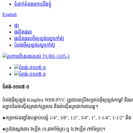
ទំនាក់ទំនងមកយើងខ្ញុំ
English
ផ្ទះ
ផលិតផល
ផលិតផលអ៊ីសូឡង់ស្នោកៅស៊ូ
បំពង់អ៊ីសូឡង់ស្នោកៅស៊ូ
បំពង់-១១០៥-១
បំពង់អ៊ីសូឡង់ Kingflex NBR/PVC ត្រូវបានប្រើសម្រាប់អ៊ីសូឡង់កម្ដៅ និងរក
តភ្ជាប់នៃម៉ាស៊ីនត្រជាក់គ្រួសារ និងម៉ាស៊ីនត្រជាក់រថយន្ត។
●កម្រាស់ជញ្ជាំងបន្ទាប់បន្សំ 1/4”, 3/8″, 1/2″, 3/4″, 1″, 1-1/4”, 1-1/2″ និ
●ប្រវែងស្តង់ដារ ៦ហ្វីត (១,៨៣ម៉ែត្រ) ឬ ៦,២ហ្វីត (២ម៉ែត្រ)។